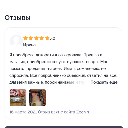
Отзывы
5,0
Ирина
Я приобрела декоративного кролика. Пришла в
магазин, приобрести сопутствующие товары. Мне
помогал продавец -парень. Имя, к сожалению, не
спросила. Все подробненько объяснил, ответил на все,
для меня важные, порой наивные и глупые, вопросы
Показать ещё
новичка, с должным терпением и приветливостью.
Полностью закупилась и ушла довольна. Будь Я "
Тайным покупателем" мальчику за обслуживание,
поставила бы отлично.
16 марта 2021 Отзыв взят с сайта Zoon.ru